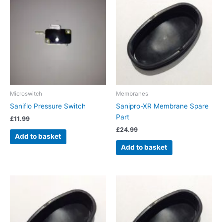
Microswitch
Membranes
Saniflo Pressure Switch
Sanipro-XR Membrane Spare
Part
£
11.99
£
24.99
Add to basket
Add to basket