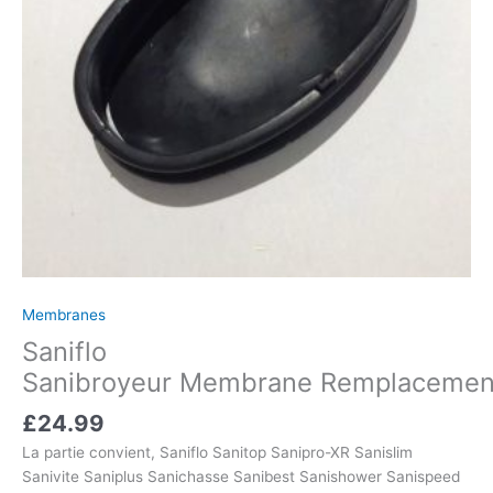
Membranes
Saniflo
Sanibroyeur Membrane Remplacemen
£
24.99
La partie convient, Saniflo Sanitop Sanipro-XR Sanislim
Sanivite Saniplus Sanichasse Sanibest Sanishower Sanispeed